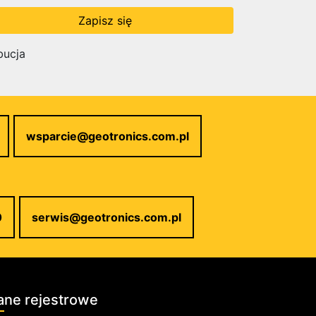
bucja
wsparcie@geotronics.com.pl
0
serwis@geotronics.com.pl
ane rejestrowe