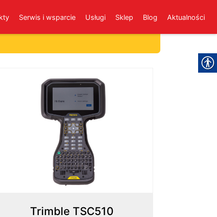
kty
Serwis i wsparcie
Usługi
Sklep
Blog
Aktualności
Trimble TSC510