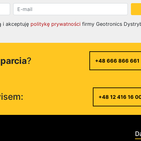
 i akceptuję
politykę prywatności
firmy Geotronics Dystry
parcia
?
+48 666 866 661
wisem:
+48 12 416 16 0
D