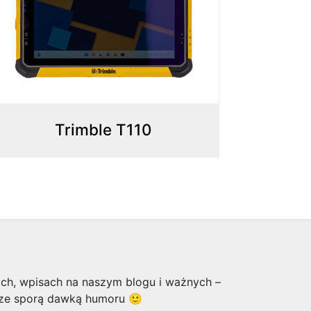
Trimble T110
ach, wpisach na naszym blogu i ważnych –
o ze sporą dawką humoru 🙂