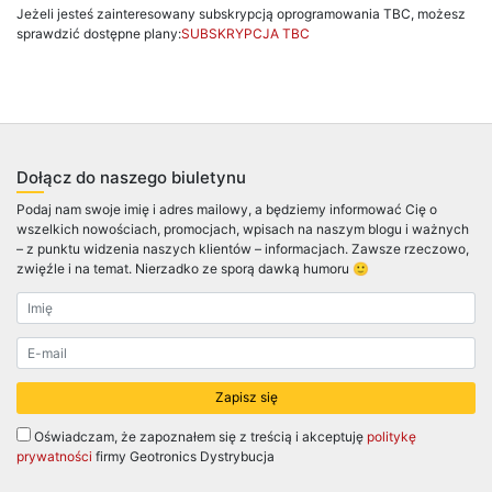
Jeżeli jesteś zainteresowany subskrypcją oprogramowania TBC, możesz
sprawdzić dostępne plany:
SUBSKRYPCJA TBC
Dołącz do naszego biuletynu
Podaj nam swoje imię i adres mailowy, a będziemy informować Cię o
wszelkich nowościach, promocjach, wpisach na naszym blogu i ważnych
– z punktu widzenia naszych klientów – informacjach. Zawsze rzeczowo,
zwięźle i na temat. Nierzadko ze sporą dawką humoru 🙂
Oświadczam, że zapoznałem się z treścią i akceptuję
politykę
prywatności
firmy Geotronics Dystrybucja