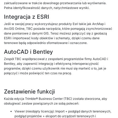
zaktualizowane w trakcie dowolnego przetwarzania lub wyrównania.
Pełna identyfikowalność danych, natychmiastowe wyniki.
Integracja z ESRI
Jeśli w swojej pracy wykorzystujesz produkty Esri takie jak ArcMap i
ArcGIS Online, TBC posiada narzędzia, które pomagają zsynchronizować
dane pomiarowe z danymi GIS. Teraz możesz połączyć się z geobazą
ESRI i importować kody obiektów i schematy, dzięki czemu dane
terenowe będą odpowiednio sformatowane i oznaczone.
AutoCAD i Bentley
Zespół TBC współpracował z zespołami programistów firmy AutoCAD i
Bentley, aby zapewnić integrację i efektywną interoperacyjność
programów, dzięki czemu użytkownik nie musi się martwić o to, jak je
połączyć i może poświęcić ten czas na pracę.
Zestawienie funkcji
Każda edycja Trimble® Business Center (TBC) została stworzona, aby
obsługiwać zestaw powiązanych ze sobą poleceń:
Viewer (nieobjęty licencją): Import + podgląd danych terenowych,
podgląd projektów + eksport do urządzeń terenowych i