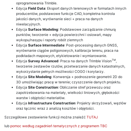
oprogramowania Trimble.
Edycja
Field Data
: Eksport danych terenowych w formatach innych
producentów, podstawowe funkcje CAD, kompletna kontrola
jakości danych, wyrównanie sieci + praca na danych
niwelacyjnych.
Edycja
Surface Modeling
: Podstawowe zarządzanie chmurą
punktów, tworzenie + edycja powierzchni i osiowań, mapy
wykopu/nasypu i raporty robót ziemnych
Edycja
Surface Intermediate
: Post-processing danych GNSS,
wyrównanie ciągów poligonowych, kalibracja terenu, praca na
podkładach mapowych, etykietowanie i wymiarowanie.
TM
Edycja
Survey Advanced
: Praca na danych Trimble Vision
,
tworzenie zestawów rzutów, przetwarzanie danych katastralnych,
wykorzystanie pełnych możliwości COGO i korytarzy.
Edycja
Site Modeling
: Konwersja + podnoszenie geometrii 2D do
3D umożliwiając pracę w terenie; czyszczenie danych projektu.
Edycja
Site Construction
: Obliczanie stref przewozu oraz
zapotrzebowania na materiały, wielkości liniowych, głębokości
warstw i objętości materiałów.
Edycja
Infrastructure Construction
: Projekty skrzyżowań, węzłów
oraz łącznic wraz z analizą kosztów i objętości.
Szczegółowe zestawienie funkcji można znaleźć
TUTAJ
lub
pomoc według zagadnień tematycznych z programem TBC