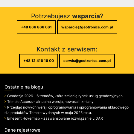
Potrzebujesz
wsparcia
?
+48 666 866 661
wsparcie@geotronics.com.pl
Kontakt z serwisem:
+48 12 416 16 00
serwis@geotronics.com.pl
Ostatnio na blogu
Geodezja 2026 – 6 trendów, które zmienią rynek usług geodezyjnych.
Trimble Access – aktualna wersja, nowości i zmiany
Przegląd nowych wersji oprogramowania i oprogramowania układowego
dla produktów Trimble wydanych w maju 2025 roku.
Emesent Hovermap – zaawansowane rozwiązanie LiDAR
Dane rejestrowe