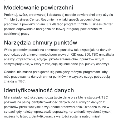
Modelowanie powierzchni
Projektuj, twórz, przetwarzaj i dostarczaj modele powierzchni przy użyciu
Trimble Business Center. Rozumiemy w jaki sposób geodeci chcą
pracować z powierzchniami 3D, dlatego program Trimble Business Center
posiada odpowiednie narzędzia do łatwej integracji powierzchni w
codziennej pracy.
Narzędzia chmury punktów
Wielu geodetów pracuje na chmurach punktów tak często jak na danych
pochodzących z innych metod pomiarowych (2D oraz 3D). TBC umożliwia
analizy, czyszczenie, edycję i przetwarzanie chmur punktów w tym
samym projekcie, w którym znajdują się inne dane (np. punkty osnowy).
Geodeci nie musza przełączać się pomiędzy rożnymi programami, aby
móc pracować na danych chmur punktów - wszystko czego potrzebują
znajdą w TBC.
Identyfikowalność danych
Miej świadomość skąd pochodzą twoje dane oraz kto je stworzył. TBC
pozwala na pełną identyfikowalność danych, od surowych danych z
pomiarów przez wszystkie wykonane przetwarzania. Oznacza to, że w
sytuacji gdy należy wprowadzić poprawkę, np. zmienić wysokość tyczki,
możesz to łatwo zidentyfikować, a wartości zostaną natychmiast