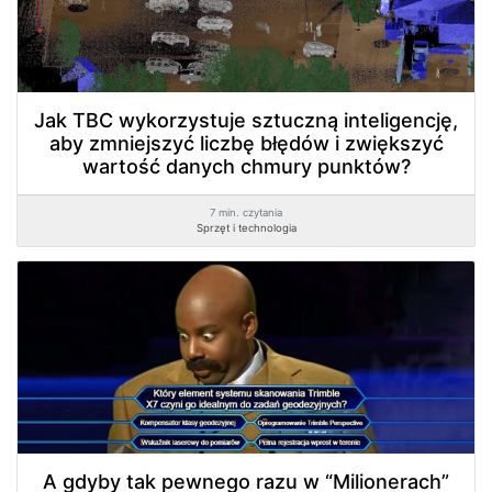
Jak TBC wykorzystuje sztuczną inteligencję,
aby zmniejszyć liczbę błędów i zwiększyć
wartość danych chmury punktów?
7 min. czytania
Sprzęt i technologia
A gdyby tak pewnego razu w “Milionerach”