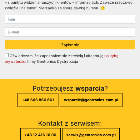
– z punktu widzenia naszych klientów – informacjach. Zawsze rzeczowo,
zwięźle i na temat. Nierzadko ze sporą dawką humoru 🙂
Oświadczam, że zapoznałem się z treścią i akceptuję
politykę
prywatności
firmy Geotronics Dystrybucja
Potrzebujesz
wsparcia
?
+48 666 866 661
wsparcie@geotronics.com.pl
Kontakt z serwisem:
+48 12 416 16 00
serwis@geotronics.com.pl