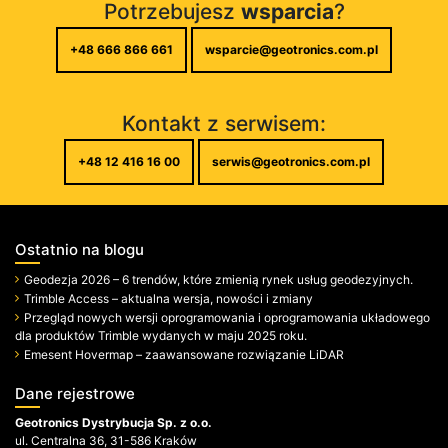
Potrzebujesz
wsparcia
?
+48 666 866 661
wsparcie@geotronics.com.pl
Kontakt z serwisem:
+48 12 416 16 00
serwis@geotronics.com.pl
Ostatnio na blogu
Geodezja 2026 – 6 trendów, które zmienią rynek usług geodezyjnych.
Trimble Access – aktualna wersja, nowości i zmiany
Przegląd nowych wersji oprogramowania i oprogramowania układowego
dla produktów Trimble wydanych w maju 2025 roku.
Emesent Hovermap – zaawansowane rozwiązanie LiDAR
Dane rejestrowe
Geotronics Dystrybucja Sp. z o.o.
ul. Centralna 36, 31-586 Kraków