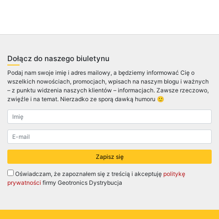
Dołącz do naszego biuletynu
Podaj nam swoje imię i adres mailowy, a będziemy informować Cię o
wszelkich nowościach, promocjach, wpisach na naszym blogu i ważnych
– z punktu widzenia naszych klientów – informacjach. Zawsze rzeczowo,
zwięźle i na temat. Nierzadko ze sporą dawką humoru 🙂
Oświadczam, że zapoznałem się z treścią i akceptuję
politykę
prywatności
firmy Geotronics Dystrybucja