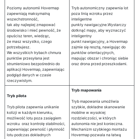
Poziomy autonomii Hovermap
Tryb autonomiczny zapewnia lot
zapewniają maksymalną
poza linią wzroku przez
wszechstronność,
inteligentne
tak aby najlepiej zmapować
punkty nawigacyjne.Wystarczy
środowisko i mieć pewność, że
dotknąć mapy, aby wyznaczyć
opuścisz teren, wiedząc,
inteligentny
że masz wszystko, czego
punkt nawigacyjny, a Hovermap
potrzebujesz.
zajmie się resztą, nawigując do
We wszystkich trybach chmura
punktów orientacyjnych,
punktów przesyłana jest
mapując obszar i chroniąc siebie
strumieniowo bezpośrednio do
oraz drona przed przeszkodami.
aplikacji Hovermap, zapewniając
podgląd danych w czasie
rzeczywistym.
Tryb mapowania
Tryb pilota
Tryb mapowania umożliwia
Tryb pilota zapewnia unikanie
szybkie, dokładne skanowanie
kolizji w każdym kierunku,
mobilne w wysokiej
możliwość lotu poza zasięgiem
rozdzielczości, w których
wzroku oraz kontrolę stabilności,
autonomia nie jest konieczna.
zapewniając pewność i płynność
Mechanizm szybkiego montażu
lotu podczas dokładnych
Hovermap pozwala na łatwą