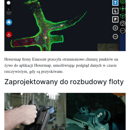
Hovermap firmy Emesent przesyła strumieniowo chmurę punktów na
żywo do aplikacji Hovermap, umożliwiając podgląd danych w czasie
rzeczywistym, gdy są pozyskiwane.
Zaprojektowany do rozbudowy floty