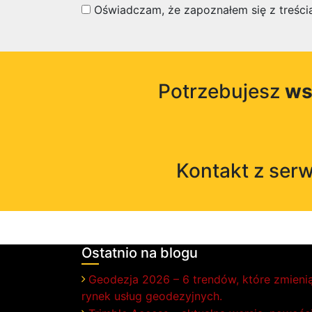
Oświadczam, że zapoznałem się z treścią
Potrzebujesz
ws
Kontakt z ser
Ostatnio na blogu
Geodezja 2026 – 6 trendów, które zmieni
rynek usług geodezyjnych.