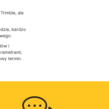
Trimble, ale
ędzie, bardzo
owego.
tów i
rametrami.
owy termin.