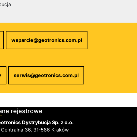
bucja
wsparcie@geotronics.com.pl
0
serwis@geotronics.com.pl
ane rejestrowe
otronics Dystrybucja Sp. z o.o.
. Centralna 36, 31-586 Kraków