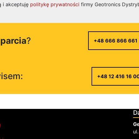
 i akceptuję
politykę prywatności
firmy Geotronics Dystry
parcia
?
+48 666 866 661
wisem:
+48 12 416 16 0
D
Ge
ą
ul