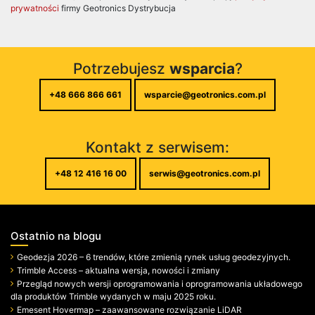
prywatności
firmy Geotronics Dystrybucja
Potrzebujesz
wsparcia
?
+48 666 866 661
wsparcie@geotronics.com.pl
Kontakt z serwisem:
+48 12 416 16 00
serwis@geotronics.com.pl
Ostatnio na blogu
Geodezja 2026 – 6 trendów, które zmienią rynek usług geodezyjnych.
Trimble Access – aktualna wersja, nowości i zmiany
Przegląd nowych wersji oprogramowania i oprogramowania układowego
dla produktów Trimble wydanych w maju 2025 roku.
Emesent Hovermap – zaawansowane rozwiązanie LiDAR