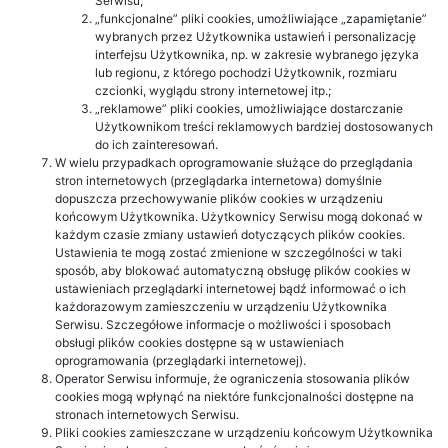
Serwisu;
„funkcjonalne” pliki cookies, umożliwiające „zapamiętanie”
wybranych przez Użytkownika ustawień i personalizację
interfejsu Użytkownika, np. w zakresie wybranego języka
lub regionu, z którego pochodzi Użytkownik, rozmiaru
czcionki, wyglądu strony internetowej itp.;
„reklamowe” pliki cookies, umożliwiające dostarczanie
Użytkownikom treści reklamowych bardziej dostosowanych
do ich zainteresowań.
W wielu przypadkach oprogramowanie służące do przeglądania
stron internetowych (przeglądarka internetowa) domyślnie
dopuszcza przechowywanie plików cookies w urządzeniu
końcowym Użytkownika. Użytkownicy Serwisu mogą dokonać w
każdym czasie zmiany ustawień dotyczących plików cookies.
Ustawienia te mogą zostać zmienione w szczególności w taki
sposób, aby blokować automatyczną obsługę plików cookies w
ustawieniach przeglądarki internetowej bądź informować o ich
każdorazowym zamieszczeniu w urządzeniu Użytkownika
Serwisu. Szczegółowe informacje o możliwości i sposobach
obsługi plików cookies dostępne są w ustawieniach
oprogramowania (przeglądarki internetowej).
Operator Serwisu informuje, że ograniczenia stosowania plików
cookies mogą wpłynąć na niektóre funkcjonalności dostępne na
stronach internetowych Serwisu.
Pliki cookies zamieszczane w urządzeniu końcowym Użytkownika