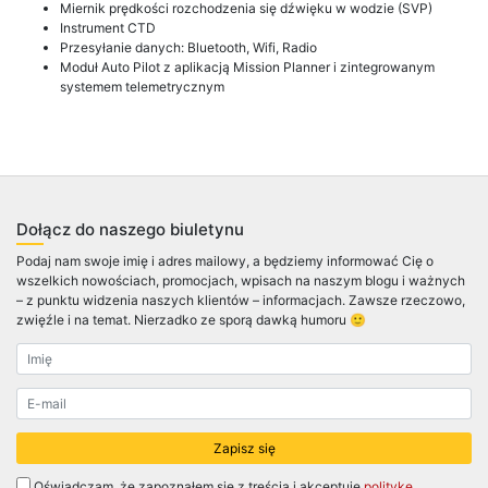
Miernik prędkości rozchodzenia się dźwięku w wodzie (SVP)
Instrument CTD
Przesyłanie danych: Bluetooth, Wifi, Radio
Moduł Auto Pilot z aplikacją Mission Planner i zintegrowanym
systemem telemetrycznym
Dołącz do naszego biuletynu
Podaj nam swoje imię i adres mailowy, a będziemy informować Cię o
wszelkich nowościach, promocjach, wpisach na naszym blogu i ważnych
– z punktu widzenia naszych klientów – informacjach. Zawsze rzeczowo,
zwięźle i na temat. Nierzadko ze sporą dawką humoru 🙂
Oświadczam, że zapoznałem się z treścią i akceptuję
politykę