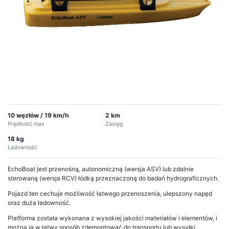
10 węzłów / 19 km/h
2 km
Prędkość max
Zasięg
18 kg
Ładowność
EchoBoat jest przenośną, autonomiczną (wersja ASV) lub zdalnie
sterowaną (wersja RCV) łódką przeznaczoną do badań hydrograficznych.
Pojazd ten cechuje możliwość łatwego przenoszenia, ulepszony napęd
oraz duża ładowność.
Platforma została wykonana z wysokiej jakości materiałów i elementów, i
można ją w łatwy sposób zdemontować do transportu lub wysyłki.