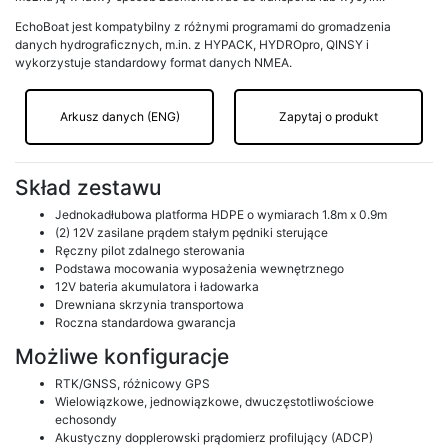
EchoBoat jest kompatybilny z różnymi programami do gromadzenia
danych hydrograficznych, m.in. z HYPACK, HYDROpro, QINSY i
wykorzystuje standardowy format danych NMEA.
Arkusz danych (ENG)
Zapytaj o produkt
Skład zestawu
Jednokadłubowa platforma HDPE o wymiarach 1.8m x 0.9m
(2) 12V zasilane prądem stałym pędniki sterujące
Ręczny pilot zdalnego sterowania
Podstawa mocowania wyposażenia wewnętrznego
12V bateria akumulatora i ładowarka
Drewniana skrzynia transportowa
Roczna standardowa gwarancja
Możliwe konfiguracje
RTK/GNSS, różnicowy GPS
Wielowiązkowe, jednowiązkowe, dwuczęstotliwościowe
echosondy
Akustyczny dopplerowski prądomierz profilujący (ADCP)