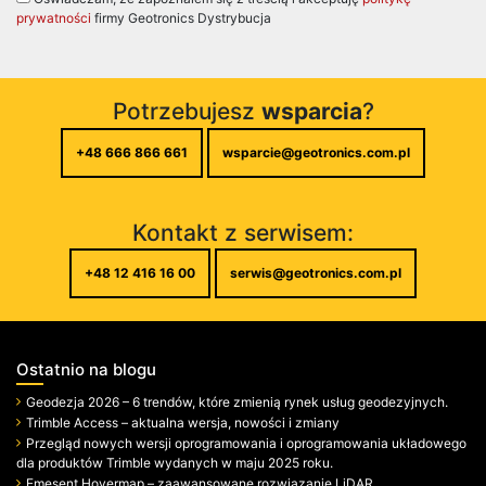
prywatności
firmy Geotronics Dystrybucja
Potrzebujesz
wsparcia
?
+48 666 866 661
wsparcie@geotronics.com.pl
Kontakt z serwisem:
+48 12 416 16 00
serwis@geotronics.com.pl
Ostatnio na blogu
Geodezja 2026 – 6 trendów, które zmienią rynek usług geodezyjnych.
Trimble Access – aktualna wersja, nowości i zmiany
Przegląd nowych wersji oprogramowania i oprogramowania układowego
dla produktów Trimble wydanych w maju 2025 roku.
Emesent Hovermap – zaawansowane rozwiązanie LiDAR