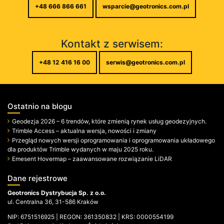
+48 666 866 661
wsparcie@geotronics.com.pl
Kontakt z serwisem:
+48 12 416 16 00
serwis@geotronics.com.pl
Ostatnio na blogu
Geodezja 2026 – 6 trendów, które zmienią rynek usług geodezyjnych.
Trimble Access – aktualna wersja, nowości i zmiany
Przegląd nowych wersji oprogramowania i oprogramowania układowego
dla produktów Trimble wydanych w maju 2025 roku.
Emesent Hovermap – zaawansowane rozwiązanie LiDAR
Dane rejestrowe
Geotronics Dystrybucja Sp. z o.o.
ul. Centralna 36, 31-586 Kraków
NIP: 6751516925 | REGON: 361350832 | KRS: 0000554199