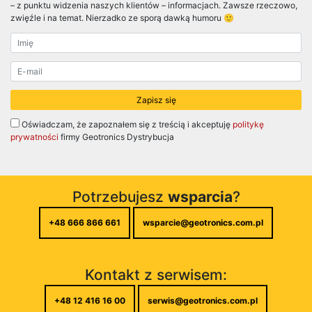
– z punktu widzenia naszych klientów – informacjach. Zawsze rzeczowo,
zwięźle i na temat. Nierzadko ze sporą dawką humoru 🙂
Oświadczam, że zapoznałem się z treścią i akceptuję
politykę
prywatności
firmy Geotronics Dystrybucja
Potrzebujesz
wsparcia
?
+48 666 866 661
wsparcie@geotronics.com.pl
Kontakt z serwisem:
+48 12 416 16 00
serwis@geotronics.com.pl