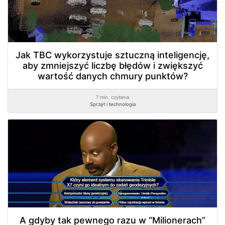
Jak TBC wykorzystuje sztuczną inteligencję,
aby zmniejszyć liczbę błędów i zwiększyć
wartość danych chmury punktów?
7 min. czytania
Sprzęt i technologia
A gdyby tak pewnego razu w “Milionerach”