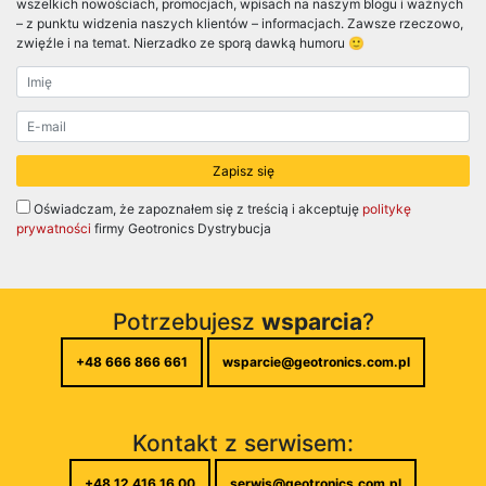
wszelkich nowościach, promocjach, wpisach na naszym blogu i ważnych
– z punktu widzenia naszych klientów – informacjach. Zawsze rzeczowo,
zwięźle i na temat. Nierzadko ze sporą dawką humoru 🙂
Oświadczam, że zapoznałem się z treścią i akceptuję
politykę
prywatności
firmy Geotronics Dystrybucja
Potrzebujesz
wsparcia
?
+48 666 866 661
wsparcie@geotronics.com.pl
Kontakt z serwisem:
+48 12 416 16 00
serwis@geotronics.com.pl