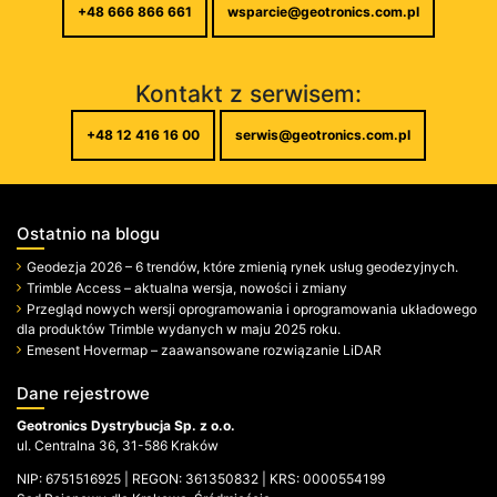
+48 666 866 661
wsparcie@geotronics.com.pl
Kontakt z serwisem:
+48 12 416 16 00
serwis@geotronics.com.pl
Ostatnio na blogu
Geodezja 2026 – 6 trendów, które zmienią rynek usług geodezyjnych.
Trimble Access – aktualna wersja, nowości i zmiany
Przegląd nowych wersji oprogramowania i oprogramowania układowego
dla produktów Trimble wydanych w maju 2025 roku.
Emesent Hovermap – zaawansowane rozwiązanie LiDAR
Dane rejestrowe
Geotronics Dystrybucja Sp. z o.o.
ul. Centralna 36, 31-586 Kraków
NIP: 6751516925 | REGON: 361350832 | KRS: 0000554199