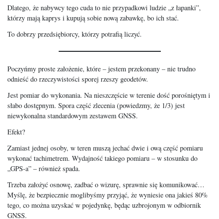
Dlatego, że nabywcy tego cuda to nie przypadkowi ludzie „z łapanki”,
którzy mają kaprys i kupują sobie nową zabawkę, bo ich stać.
To dobrzy przedsiębiorcy, którzy potrafią liczyć.
Poczyńmy proste założenie, które – jestem przekonany – nie trudno
odnieść do rzeczywistości sporej rzeszy geodetów.
Jest pomiar do wykonania. Na nieszczęście w terenie dość porośniętym i
słabo dostępnym. Spora część zlecenia (powiedzmy, że 1/3) jest
niewykonalna standardowym zestawem GNSS.
Efekt?
Zamiast jednej osoby, w teren muszą jechać dwie i ową część pomiaru
wykonać tachimetrem. Wydajność takiego pomiaru – w stosunku do
„GPS-a” – również spada.
Trzeba założyć osnowę, zadbać o wizurę, sprawnie się komunikować…
Myślę, że bezpiecznie moglibyśmy przyjąć, że wyniesie ona jakieś 80%
tego, co można uzyskać w pojedynkę, będąc uzbrojonym w odbiornik
GNSS.