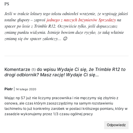
PS
Jeśli w trakcie lektury tego tekstu odniosłeś wrażenie, że wypisuję jakieś
totalne głupoty – zaproś
jednego z naszych Inżynierów Sprzedaży
na
spacer po lesie z Trimble R12. Oczywiście tylko, jeśli dopuszczasz
zmianę punktu widzenia. Istnieje bowiem duże ryzyko, że taką właśnie
zmianą się ów spacer zakończy… 😉
Komentarze
do wpisu
Wydaje Ci się, że Trimble R12 to
(1)
drogi odbiornik? Masz rację! Wydaje Ci się…
Piotr
|
14 lutego 2020
Mając np S7 już nie liczymy pracownika i nie męczymy się zbytnio z
osnowa, ale czas którym zaoszczędzimy na samym rozstawieniu
tachimetru to już konkretny zarobek w postaci krótszego pomiaru, który w
zasadzie wykonujemy przez 1/3 czasu ogólnej pracy
Odpowiedz