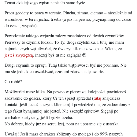
Temat dzisiejszego wpisu napisało samo życie.
Praca geodety to praca w terenie. Plucha, zimno, ciemno – niezależnie od
warunków, w teren jechać trzeba (a już na pewno, przynajmniej od czasu
do czasu, wypada).
Powodzenie takiego wyjazdu zależy zasadniczo od dwóch czynników.
Pierwszy to czynnik ludzki. To Ty, drogi czytelniku. I tutaj nie mam
najmniejszych wątpliwości, że ów czynnik nie zawiedzie. Wiem, że
jesteś zwycięzcą
, inaczej byś tu nie zaglądał 😉
Drugi czynnik to sprzęt. Tutaj także wątpliwości być nie powinno. Nie
ma się jednak co oszukiwać, czasami zdarzają się awarie.
Co robić?
Możliwości masz kilka. Na pewno w pierwszej kolejności powinieneś
zadzwonić do gościa, który Ci ten sprzęt sprzedał (
tutaj
znajdziesz
kontakt, jeśli jesteś naszym klientem) i powiedzieć mu, że zadowolony z
tego faktu bynajmniej nie jesteś. Nie szczędź epitetów. Sięgnij po
werbalne kurtyzany, jeśli będzie trzeba.
No dobrze, kiedy już na sercu lżej, pora na uporanie się z usterką.
Uważaj! Jeśli masz charakter zbliżony do mojego i do 99% naszych