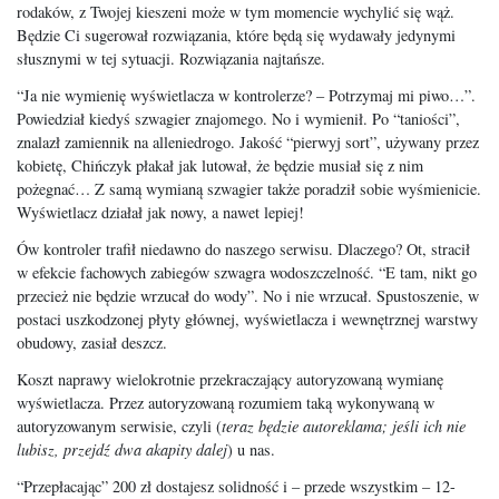
rodaków, z Twojej kieszeni może w tym momencie wychylić się wąż.
Będzie Ci sugerował rozwiązania, które będą się wydawały jedynymi
słusznymi w tej sytuacji. Rozwiązania najtańsze.
“Ja nie wymienię wyświetlacza w kontrolerze? – Potrzymaj mi piwo…”.
Powiedział kiedyś szwagier znajomego. No i wymienił. Po “taniości”,
znalazł zamiennik na alleniedrogo. Jakość “pierwyj sort”, używany przez
kobietę, Chińczyk płakał jak lutował, że będzie musiał się z nim
pożegnać… Z samą wymianą szwagier także poradził sobie wyśmienicie.
Wyświetlacz działał jak nowy, a nawet lepiej!
Ów kontroler trafił niedawno do naszego serwisu. Dlaczego? Ot, stracił
w efekcie fachowych zabiegów szwagra wodoszczelność. “E tam, nikt go
przecież nie będzie wrzucał do wody”. No i nie wrzucał. Spustoszenie, w
postaci uszkodzonej płyty głównej, wyświetlacza i wewnętrznej warstwy
obudowy, zasiał deszcz.
Koszt naprawy wielokrotnie przekraczający autoryzowaną wymianę
wyświetlacza. Przez autoryzowaną rozumiem taką wykonywaną w
autoryzowanym serwisie, czyli (
teraz będzie autoreklama; jeśli ich nie
lubisz, przejdź dwa akapity dalej
) u nas.
“Przepłacając” 200 zł dostajesz solidność i – przede wszystkim – 12-