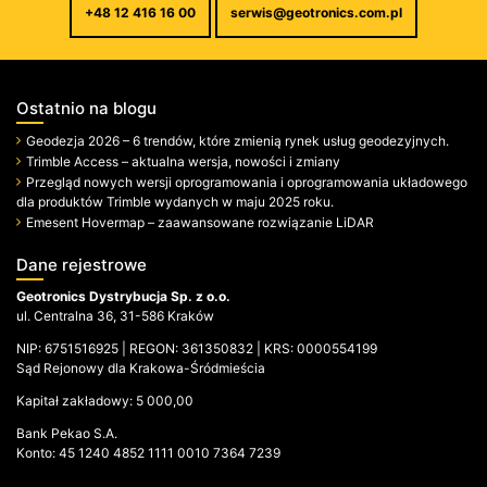
+48 12 416 16 00
serwis@geotronics.com.pl
Ostatnio na blogu
Geodezja 2026 – 6 trendów, które zmienią rynek usług geodezyjnych.
Trimble Access – aktualna wersja, nowości i zmiany
Przegląd nowych wersji oprogramowania i oprogramowania układowego
dla produktów Trimble wydanych w maju 2025 roku.
Emesent Hovermap – zaawansowane rozwiązanie LiDAR
Dane rejestrowe
Geotronics Dystrybucja Sp. z o.o.
ul. Centralna 36, 31-586 Kraków
NIP: 6751516925 | REGON: 361350832 | KRS: 0000554199
Sąd Rejonowy dla Krakowa-Śródmieścia
Kapitał zakładowy: 5 000,00
Bank Pekao S.A.
Konto: 45 1240 4852 1111 0010 7364 7239