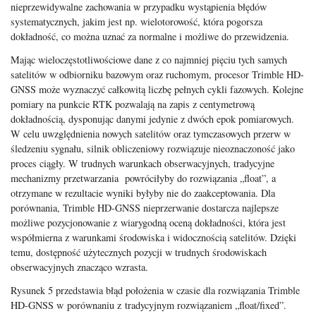
nieprzewidywalne zachowania w przypadku wystąpienia błędów
systematycznych, jakim jest np. wielotorowość, która pogorsza
dokładność, co można uznać za normalne i możliwe do przewidzenia.
Mając wieloczęstotliwościowe dane z co najmniej pięciu tych samych
satelitów w odbiorniku bazowym oraz ruchomym, procesor Trimble HD-
GNSS może wyznaczyć całkowitą liczbę pełnych cykli fazowych. Kolejne
pomiary na punkcie RTK pozwalają na zapis z centymetrową
dokładnością, dysponując danymi jedynie z dwóch epok pomiarowych.
W celu uwzględnienia nowych satelitów oraz tymczasowych przerw w
śledzeniu sygnału, silnik obliczeniowy rozwiązuje nieoznaczoność jako
proces ciągły. W trudnych warunkach obserwacyjnych, tradycyjne
mechanizmy przetwarzania powróciłyby do rozwiązania „float”, a
otrzymane w rezultacie wyniki byłyby nie do zaakceptowania. Dla
porównania, Trimble HD-GNSS nieprzerwanie dostarcza najlepsze
możliwe pozycjonowanie z wiarygodną oceną dokładności, która jest
współmierna z warunkami środowiska i widocznością satelitów. Dzięki
temu, dostępność użytecznych pozycji w trudnych środowiskach
obserwacyjnych znacząco wzrasta.
Rysunek 5 przedstawia błąd położenia w czasie dla rozwiązania Trimble
HD-GNSS w porównaniu z tradycyjnym rozwiązaniem „float/fixed”.