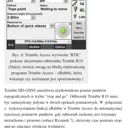
Rys. 6: Trimble Access wyświetla “RTK”
podczas inicjowania odbiornika Trimble R10
(Należy zwrócić uwagę na libellę elektroniczną
programu Trimble Access – eBubble, która
wskazuje czy instrument jest spoziomowany.)
Trimble HD-GNSS umożliwia użytkownikom pomiar punktów
topograficznych w trybie “stop and go”. Odbiornik Trimble R10 musi
być zainicjowany jedynie w dwóch epokach pomiarowych. W połączeniu
z wykorzystaniem funkcji eBubble w Trimble Access do automatycznej
rejestracji pomiarów punktów, gdy odbiornik ruchomy jest trzymany
nieruchomo i pionowo (zobacz Rysunek 7), skrócony czas pomiaru stop-
and-go znacząco zwiększa wydajność.