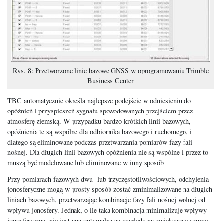
Rys. 8: Przetworzone linie bazowe GNSS w oprogramowaniu Trimble
Business Center
TBC automatycznie określa najlepsze podejście w odniesieniu do
opóźnień i przyspieszeń sygnału spowodowanych przejściem przez
atmosferę ziemską. W przypadku bardzo krótkich linii bazowych,
opóźnienia te są wspólne dla odbiornika bazowego i ruchomego, i
dlatego są eliminowane podczas przetwarzania pomiarów fazy fali
nośnej. Dla długich linii bazowych opóźnienia nie są wspólne i przez to
muszą być modelowane lub eliminowane w inny sposób
Przy pomiarach fazowych dwu- lub trzyczęstotliwościowych, odchylenia
jonosferyczne mogą w prosty sposób zostać zminimalizowane na długich
liniach bazowych, przetwarzając kombinacje fazy fali nośnej wolnej od
wpływu jonosfery. Jednak, o ile taka kombinacja minimalizuje wpływy
jonosferyczne, nie jest ona optymalna ze względu na zwiększone szumy.