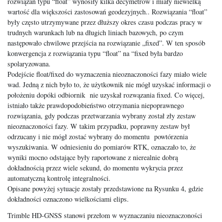
rozwiązań typu “float” wynosiły kilka decymetrów i miały niewielką
wartość dla większości zastosowań geodezyjnych.. Rozwiązania “float”
były często utrzymywane przez dłuższy okres czasu podczas pracy w
trudnych warunkach lub na długich liniach bazowych, po czym
następowało chwilowe przejścia na rozwiązanie „fixed”. W ten sposób
konwergencja z rozwiązania typu “float” na “fixed była bardzo
spolaryzowana.
Podejście float/fixed do wyznaczenia nieoznaczoności fazy miało wiele
wad. Jedną z nich było to, że użytkownik nie mógł uzyskać informacji o
położeniu dopóki odbiornik nie uzyskał rozwązania fixed. Co więcej,
istniało także prawdopodobieństwo otrzymania niepoprawnego
rozwiązania, gdy podczas przetwarzania wybrany został zły zestaw
nieoznaczoności fazy. W takim przypadku, poprawny zestaw był
odrzucany i nie mógł zostać wybrany do momentu powtórzenia
wyszukiwania. W odniesieniu do pomiarów RTK, oznaczało to, że
wyniki mocno odstające były raportowane z nierealnie dobrą
dokładnością przez wiele sekund, do momentu wykrycia przez
automatyczną kontrolę integralności.
Opisane powyżej sytuacje zostały przedstawione na Rysunku 4, gdzie
dokładności oznaczono wielkościami elips.
Trimble HD-GNSS stanowi przełom w wyznaczaniu nieoznaczoności