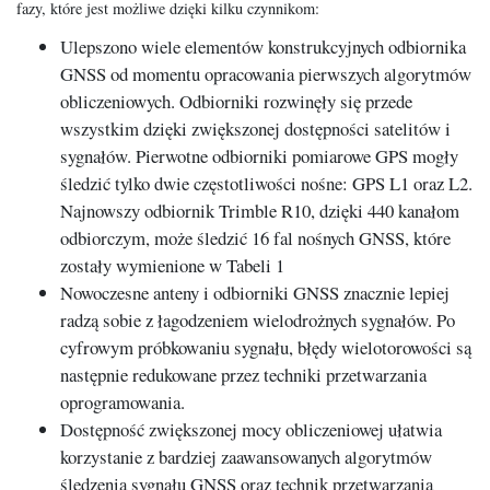
fazy, które jest możliwe dzięki kilku czynnikom:
Ulepszono wiele elementów konstrukcyjnych odbiornika
GNSS od momentu opracowania pierwszych algorytmów
obliczeniowych. Odbiorniki rozwinęły się przede
wszystkim dzięki zwiększonej dostępności satelitów i
sygnałów. Pierwotne odbiorniki pomiarowe GPS mogły
śledzić tylko dwie częstotliwości nośne: GPS L1 oraz L2.
Najnowszy odbiornik Trimble R10, dzięki 440 kanałom
odbiorczym, może śledzić 16 fal nośnych GNSS, które
zostały wymienione w Tabeli 1
Nowoczesne anteny i odbiorniki GNSS znacznie lepiej
radzą sobie z łagodzeniem wielodrożnych sygnałów. Po
cyfrowym próbkowaniu sygnału, błędy wielotorowości są
następnie redukowane przez techniki przetwarzania
oprogramowania.
Dostępność zwiększonej mocy obliczeniowej ułatwia
korzystanie z bardziej zaawansowanych algorytmów
śledzenia sygnału GNSS oraz technik przetwarzania