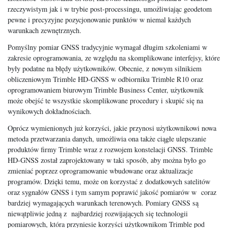
rzeczywistym jak i w trybie post-processingu, umożliwiając geodetom
pewne i precyzyjne pozycjonowanie punktów w niemal każdych
warunkach zewnętrznych.
Pomyślny pomiar GNSS tradycyjnie wymagał długim szkoleniami w
zakresie oprogramowania, ze względu na skomplikowane interfejsy, które
były podatne na błędy użytkowników. Obecnie, z nowym silnikiem
obliczeniowym Trimble HD-GNSS w odbiorniku Trimble R10 oraz
oprogramowaniem biurowym Trimble Business Center, użytkownik
może obejść te wszystkie skomplikowane procedury i skupić się na
wynikowych dokładnościach.
Oprócz wymienionych już korzyści, jakie przynosi użytkownikowi nowa
metoda przetwarzania danych, umożliwia ona także ciągłe ulepszanie
produktów firmy Trimble wraz z rozwojem konstelacji GNSS. Trimble
HD-GNSS został zaprojektowany w taki sposób, aby można było go
zmieniać poprzez oprogramowanie wbudowane oraz aktualizacje
programów. Dzięki temu, może on korzystać z dodatkowych satelitów
oraz sygnałów GNSS i tym samym poprawić jakość pomiarów w coraz
bardziej wymagających warunkach terenowych. Pomiary GNSS są
niewątpliwie jedną z najbardziej rozwijających się technologii
pomiarowych, która przyniesie korzyści użytkownikom Trimble pod