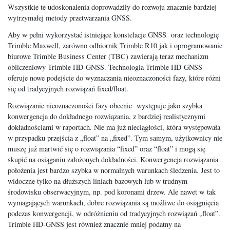
Wszystkie te udoskonalenia doprowadziły do rozwoju znacznie bardziej
wytrzymałej metody przetwarzania GNSS.
Aby w pełni wykorzystać istniejące konstelacje GNSS oraz technologię
Trimble Maxwell, zarówno odbiornik Trimble R10 jak i oprogramowanie
biurowe Trimble Business Center (TBC) zawierają teraz mechanizm
obliczeniowy Trimble HD-GNSS. Technologia Trimble HD-GNSS
oferuje nowe podejście do wyznaczania nieoznaczoności fazy, które różni
się od tradycyjnych rozwiązań fixed/float.
Rozwiązanie nieoznaczoności fazy obecnie występuje jako szybka
konwergencja do dokładnego rozwiązania, z bardziej realistycznymi
dokładnościami w raportach. Nie ma już nieciągłości, która występowała
w przypadku przejścia z „float” na „fixed”. Tym samym, użytkownicy nie
muszę już martwić się o rozwiązania “fixed” oraz “float” i mogą się
skupić na osiąganiu założonych dokładności. Konwergencja rozwiązania
położenia jest bardzo szybka w normalnych warunkach śledzenia. Jest to
widoczne tylko na dłuższych liniach bazowych lub w trudnym
środowisku obserwacyjnym, np. pod koronami drzew. Ale nawet w tak
wymagających warunkach, dobre rozwiązania są możliwe do osiągnięcia
podczas konwergencji, w odróżnieniu od tradycyjnych rozwiązań „float”.
Trimble HD-GNSS jest również znacznie mniej podatny na