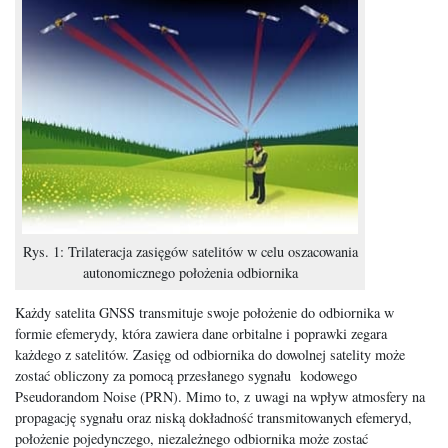
Rys. 1: Trilateracja zasięgów satelitów w celu oszacowania
autonomicznego położenia odbiornika
Każdy satelita GNSS transmituje swoje położenie do odbiornika w
formie efemerydy, która zawiera dane orbitalne i poprawki zegara
każdego z satelitów. Zasięg od odbiornika do dowolnej satelity może
zostać obliczony za pomocą przesłanego sygnału kodowego
Pseudorandom Noise (PRN). Mimo to, z uwagi na wpływ atmosfery na
propagację sygnału oraz niską dokładność transmitowanych efemeryd,
położenie pojedynczego, niezależnego odbiornika może zostać