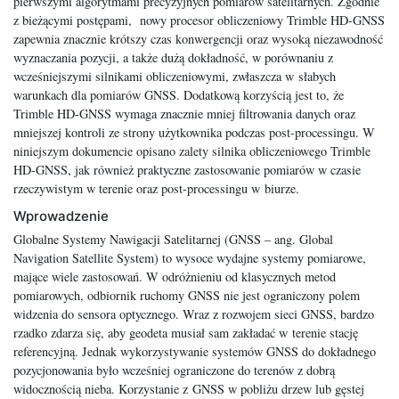
pierwszymi algorytmami precyzyjnych pomiarów satelitarnych. Zgodnie
z bieżącymi postępami, nowy procesor obliczeniowy Trimble HD-GNSS
zapewnia znacznie krótszy czas konwergencji oraz wysoką niezawodność
wyznaczania pozycji, a także dużą dokładność, w porównaniu z
wcześniejszymi silnikami obliczeniowymi, zwłaszcza w słabych
warunkach dla pomiarów GNSS. Dodatkową korzyścią jest to, że
Trimble HD-GNSS wymaga znacznie mniej filtrowania danych oraz
mniejszej kontroli ze strony użytkownika podczas post-processingu. W
niniejszym dokumencie opisano zalety silnika obliczeniowego Trimble
HD-GNSS, jak również praktyczne zastosowanie pomiarów w czasie
rzeczywistym w terenie oraz post-processingu w biurze.
Wprowadzenie
Globalne Systemy Nawigacji Satelitarnej (GNSS – ang. Global
Navigation Satellite System) to wysoce wydajne systemy pomiarowe,
mające wiele zastosowań. W odróżnieniu od klasycznych metod
pomiarowych, odbiornik ruchomy GNSS nie jest ograniczony polem
widzenia do sensora optycznego. Wraz z rozwojem sieci GNSS, bardzo
rzadko zdarza się, aby geodeta musiał sam zakładać w terenie stację
referencyjną. Jednak wykorzystywanie systemów GNSS do dokładnego
pozycjonowania było wcześniej ograniczone do terenów z dobrą
widocznością nieba. Korzystanie z GNSS w pobliżu drzew lub gęstej