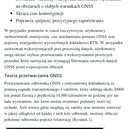
na obszarach o słabych warunkach GNSS
Skraca czas konwergencji
Poprawia spójność precyzyjnego raportowania
W przypadku pomiarów w czasie rzeczywistym, użytkownicy
zaobserwowali zmniejszony czas uruchamiania pomiaru GNSS oraz
poprawę wiarygodności wyświetlanych dokładności RTK. W przypadku
zastosowań wykorzystujących post-processing danych, użytkownicy
mogą odczuć szybsze przetwarzanie z wykorzystaniem prostszych
procedur, które zazwyczaj nie wymagają filtrowania surowych danych
GNSS przed rozpoczęciem obliczeń.
Teoria przetwarzania GNSS
Pozycjonowanie odbiornika GNSS z centymetrową dokładnością za
pomocą sygnału transmitowanego z satelitów, które orbitują około 20000
km ponad Ziemią z prędkością 14,000 kilometrów na godzinę jest nie
lada wyzwaniem. Ale łatwo można zrozumieć podstawy teorii tej
techniki. Jeśli wiemy gdzie znajdują się satelity oraz możemy zmierzyć
w jakiej odległości od każdej z nich leży odbiornik, możemy obliczyć
położenie odbiornika poprzez trilaterację (Rysunek 1).