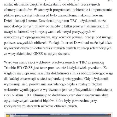
zostać ulepszone dzięki wykorzystaniu do obliczeń precyzyjnych
efemeryd satelitów. W starszych programach, pobieranie i importowanie
plików precyzyjnych efemeryd było czasochłonne i skomplikowane.
Dzięki funkcji Internet Download programu TBC, użytkownik może
mieć dostęp do tych plików po zaledwie kilku prostych kliknięciach. Z
uwagi na łatwość wykorzystywania efemeryd precyzyjnych w
nowoczesnym oprogramowaniu, użytkownicy powinni brać je pod uwagę
podczas wszystkich obliczeń. Funkcja Internet Download może być także
wykorzystywana do odbierania surowych danych ze stacji referencyjnych
ze wszystkich sieci GNSS na całym świecie.
Wyrównywanie sieci wektorów przetworzonych w TBC za pomocą
Trimble HD-GNSS jest teraz prostsze niż kiedykolwiek przedtem. Ze
względu na ulepszone szacunki dokładności silnika obliczeniowego, wagi
dla każdej obserwacji w sieci są bardziej wiarygodne. Gdy użytkownik
wyrównuje sieć, porównanie zakładanego błędu z realnym błędem
wektorów wynikającym z wyrównania jest współczynnikiem odniesienia
sieci bliskim 1.00. Eliminuje to dodatkowy etap dostosowywania zbyt
optymistycznych wartości błędów, które były powszechne przy
korzystaniu ze starszych narzędzi obliczeniowych.