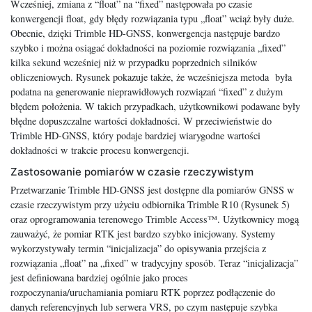
Wcześniej, zmiana z “float” na “fixed” następowała po czasie
konwergencji float, gdy błędy rozwiązania typu „float” wciąż były duże.
Obecnie, dzięki Trimble HD-GNSS, konwergencja następuje bardzo
szybko i można osiągać dokładności na poziomie rozwiązania „fixed”
kilka sekund wcześniej niż w przypadku poprzednich silników
obliczeniowych. Rysunek pokazuje także, że wcześniejsza metoda była
podatna na generowanie nieprawidłowych rozwiązań “fixed” z dużym
błędem położenia. W takich przypadkach, użytkownikowi podawane były
błędne dopuszczalne wartości dokładności. W przeciwieństwie do
Trimble HD-GNSS, który podaje bardziej wiarygodne wartości
dokładności w trakcie procesu konwergencji.
Zastosowanie pomiarów w czasie rzeczywistym
Przetwarzanie Trimble HD-GNSS jest dostępne dla pomiarów GNSS w
czasie rzeczywistym przy użyciu odbiornika Trimble R10 (Rysunek 5)
oraz oprogramowania terenowego Trimble Access™. Użytkownicy mogą
zauważyć, że pomiar RTK jest bardzo szybko inicjowany. Systemy
wykorzystywały termin “inicjalizacja” do opisywania przejścia z
rozwiązania „float” na „fixed” w tradycyjny sposób. Teraz “inicjalizacja”
jest definiowana bardziej ogólnie jako proces
rozpoczynania/uruchamiania pomiaru RTK poprzez podłączenie do
danych referencyjnych lub serwera VRS, po czym następuje szybka