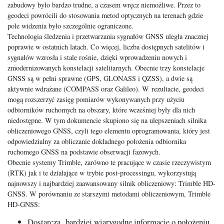
zabudowy było bardzo trudne, a czasem wręcz niemożliwe. Przez to
geodeci powrócili do stosowania metod optycznych na terenach gdzie
pole widzenia było szczególnie ograniczone.
Technologia śledzenia i przetwarzania sygnałów GNSS uległa znacznej
poprawie w ostatnich latach. Co więcej, liczba dostępnych satelitów i
sygnałów wzrosła i stale rośnie, dzięki wprowadzeniu nowych i
zmodernizowanych konstelacji satelitarnych. Obecnie trzy konstelacje
GNSS są w pełni sprawne (GPS, GLONASS i QZSS), a dwie są
aktywnie wdrażane (COMPASS oraz Galileo). W rezultacie, geodeci
mogą rozszerzyć zasięg pomiarów wykonywanych przy użyciu
odbiorników ruchomych na obszary, które wcześniej były dla nich
niedostępne. W tym dokumencie skupiono się na ulepszeniach silnika
obliczeniowego GNSS, czyli tego elementu oprogramowania, który jest
odpowiedzialny za obliczanie dokładnego położenia odbiornika
ruchomego GNSS na podstawie obserwacji fazowych.
Obecnie systemy Trimble, zarówno te pracujące w czasie rzeczywistym
(RTK) jak i te działające w trybie post-processingu, wykorzystują
najnowszy i najbardziej zaawansowany silnik obliczeniowy: Trimble HD-
GNSS. W porównaniu ze starszymi metodami obliczeniowym, Trimble
HD-GNSS:
Dostarcza bardziej wiarygodne informacje o położeniu