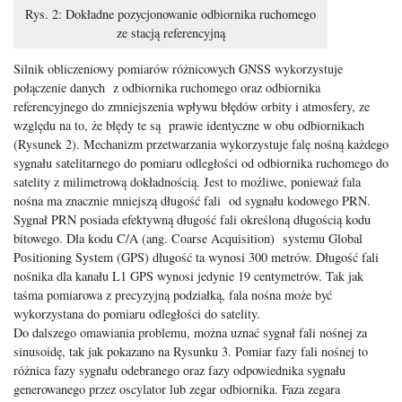
Rys. 2: Dokładne pozycjonowanie odbiornika ruchomego
ze stacją referencyjną
Silnik obliczeniowy pomiarów różnicowych GNSS wykorzystuje
połączenie danych z odbiornika ruchomego oraz odbiornika
referencyjnego do zmniejszenia wpływu błędów orbity i atmosfery, ze
względu na to, że błędy te są prawie identyczne w obu odbiornikach
(Rysunek 2). Mechanizm przetwarzania wykorzystuje falę nośną każdego
sygnału satelitarnego do pomiaru odległości od odbiornika ruchomego do
satelity z milimetrową dokładnością. Jest to możliwe, ponieważ fala
nośna ma znacznie mniejszą długość fali od sygnału kodowego PRN.
Sygnał PRN posiada efektywną długość fali określoną długością kodu
bitowego. Dla kodu C/A (ang. Coarse Acquisition) systemu Global
Positioning System (GPS) długość ta wynosi 300 metrów. Długość fali
nośnika dla kanału L1 GPS wynosi jedynie 19 centymetrów. Tak jak
taśma pomiarowa z precyzyjną podziałką, fala nośna może być
wykorzystana do pomiaru odległości do satelity.
Do dalszego omawiania problemu, można uznać sygnał fali nośnej za
sinusoidę, tak jak pokazano na Rysunku 3. Pomiar fazy fali nośnej to
różnica fazy sygnału odebranego oraz fazy odpowiednika sygnału
generowanego przez oscylator lub zegar odbiornika. Faza zegara