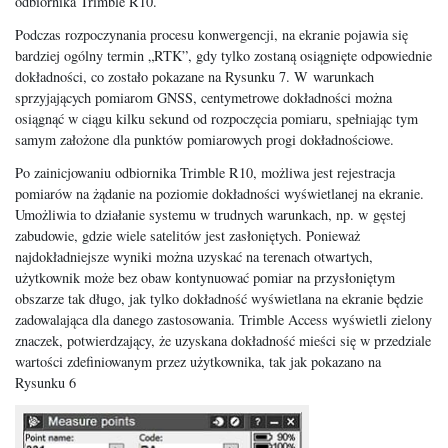
odbiornika Trimble R10.
Podczas rozpoczynania procesu konwergencji, na ekranie pojawia się
bardziej ogólny termin „RTK”, gdy tylko zostaną osiągnięte odpowiednie
dokładności, co zostało pokazane na Rysunku 7. W warunkach
sprzyjających pomiarom GNSS, centymetrowe dokładności można
osiągnąć w ciągu kilku sekund od rozpoczęcia pomiaru, spełniając tym
samym założone dla punktów pomiarowych progi dokładnościowe.
Po zainicjowaniu odbiornika Trimble R10, możliwa jest rejestracja
pomiarów na żądanie na poziomie dokładności wyświetlanej na ekranie.
Umożliwia to działanie systemu w trudnych warunkach, np. w gęstej
zabudowie, gdzie wiele satelitów jest zasłoniętych. Ponieważ
najdokładniejsze wyniki można uzyskać na terenach otwartych,
użytkownik może bez obaw kontynuować pomiar na przysłoniętym
obszarze tak długo, jak tylko dokładność wyświetlana na ekranie będzie
zadowalająca dla danego zastosowania. Trimble Access wyświetli zielony
znaczek, potwierdzający, że uzyskana dokładność mieści się w przedziale
wartości zdefiniowanym przez użytkownika, tak jak pokazano na
Rysunku 6