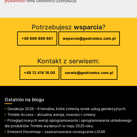
prywatności
firmy Geotronics Dystrybucja
Potrzebujesz
wsparcia
?
+48 666 866 661
wsparcie@geotronics.com.pl
Kontakt z serwisem:
+48 12 416 16 00
serwis@geotronics.com.pl
Ostatnio na blogu
Geodezja 2026 – 6 trendów, które zmienią rynek usług geodezyjnych.
Trimble Access – aktualna wersja, nowości i zmiany
Przegląd nowych wersji oprogramowania i oprogramowania układowego
dla produktów Trimble wydanych w maju 2025 roku.
Emesent Hovermap – zaawansowane rozwiązanie LiDAR