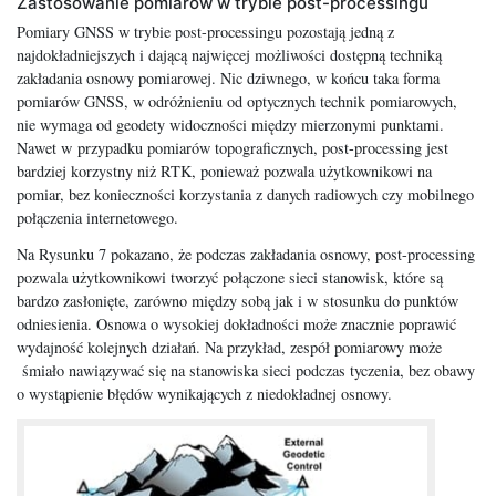
Zastosowanie pomiarów w trybie post-processingu
Pomiary GNSS w trybie post-processingu pozostają jedną z
najdokładniejszych i dającą najwięcej możliwości dostępną techniką
zakładania osnowy pomiarowej. Nic dziwnego, w końcu taka forma
pomiarów GNSS, w odróżnieniu od optycznych technik pomiarowych,
nie wymaga od geodety widoczności między mierzonymi punktami.
Nawet w przypadku pomiarów topograficznych, post-processing jest
bardziej korzystny niż RTK, ponieważ pozwala użytkownikowi na
pomiar, bez konieczności korzystania z danych radiowych czy mobilnego
połączenia internetowego.
Na Rysunku 7 pokazano, że podczas zakładania osnowy, post-processing
pozwala użytkownikowi tworzyć połączone sieci stanowisk, które są
bardzo zasłonięte, zarówno między sobą jak i w stosunku do punktów
odniesienia. Osnowa o wysokiej dokładności może znacznie poprawić
wydajność kolejnych działań. Na przykład, zespół pomiarowy może
śmiało nawiązywać się na stanowiska sieci podczas tyczenia, bez obawy
o wystąpienie błędów wynikających z niedokładnej osnowy.