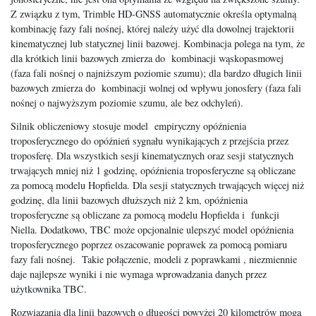
Z związku z tym, Trimble HD-GNSS automatycznie określa optymalną
kombinację fazy fali nośnej, której należy użyć dla dowolnej trajektorii
kinematycznej lub statycznej linii bazowej. Kombinacja polega na tym, że
dla krótkich linii bazowych zmierza do kombinacji wąskopasmowej
(faza fali nośnej o najniższym poziomie szumu); dla bardzo długich linii
bazowych zmierza do kombinacji wolnej od wpływu jonosfery (faza fali
nośnej o najwyższym poziomie szumu, ale bez odchyleń).
Silnik obliczeniowy stosuje model empiryczny opóźnienia
troposferycznego do opóźnień sygnału wynikających z przejścia przez
troposferę. Dla wszystkich sesji kinematycznych oraz sesji statycznych
trwających mniej niż 1 godzinę, opóźnienia troposferyczne są obliczane
za pomocą modelu Hopfielda. Dla sesji statycznych trwających więcej niż
godzinę, dla linii bazowych dłuższych niż 2 km, opóźnienia
troposferyczne są obliczane za pomocą modelu Hopfielda i funkcji
Niella. Dodatkowo, TBC może opcjonalnie ulepszyć model opóźnienia
troposferycznego poprzez oszacowanie poprawek za pomocą pomiaru
fazy fali nośnej. Takie połączenie, modeli z poprawkami , niezmiennie
daje najlepsze wyniki i nie wymaga wprowadzania danych przez
użytkownika TBC.
Rozwiązania dla linii bazowych o długości powyżej 20 kilometrów mogą