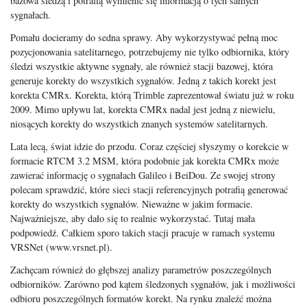
bazowa śledzą i potrafią wymienić się informacją o tych samych
sygnałach.
Pomału docieramy do sedna sprawy. Aby wykorzystywać pełną moc
pozycjonowania satelitarnego, potrzebujemy nie tylko odbiornika, który
śledzi wszystkie aktywne sygnały, ale również stacji bazowej, która
generuje korekty do wszystkich sygnałów. Jedną z takich korekt jest
korekta CMRx. Korekta, którą Trimble zaprezentował światu już w roku
2009. Mimo upływu lat, korekta CMRx nadal jest jedną z niewielu,
niosących korekty do wszystkich znanych systemów satelitarnych.
Lata lecą, świat idzie do przodu. Coraz częściej słyszymy o korekcie w
formacie RTCM 3.2 MSM, która podobnie jak korekta CMRx może
zawierać informację o sygnałach Galileo i BeiDou. Ze swojej strony
polecam sprawdzić, które sieci stacji referencyjnych potrafią generować
korekty do wszystkich sygnałów. Nieważne w jakim formacie.
Najważniejsze, aby dało się to realnie wykorzystać. Tutaj mała
podpowiedź. Całkiem sporo takich stacji pracuje w ramach systemu
VRSNet (www.vrsnet.pl).
Zachęcam również do głębszej analizy parametrów poszczególnych
odbiorników. Zarówno pod kątem śledzonych sygnałów, jak i możliwości
odbioru poszczególnych formatów korekt. Na rynku znaleźć można