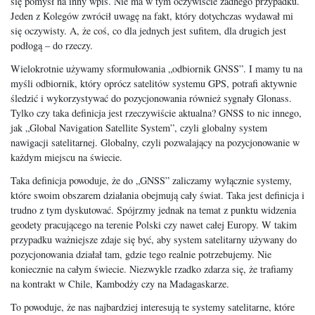
się pomysł na inny wpis. Nie ma w tym oczywiście żadnego przypadku.
Jeden z Kolegów zwrócił uwagę na fakt, który dotychczas wydawał mi
się oczywisty. A, że coś, co dla jednych jest sufitem, dla drugich jest
podłogą – do rzeczy.
Wielokrotnie używamy sformułowania „odbiornik GNSS”. I mamy tu na
myśli odbiornik, który oprócz satelitów systemu GPS, potrafi aktywnie
śledzić i wykorzystywać do pozycjonowania również sygnały Glonass.
Tylko czy taka definicja jest rzeczywiście aktualna? GNSS to nic innego,
jak „Global Navigation Satellite System”, czyli globalny system
nawigacji satelitarnej. Globalny, czyli pozwalający na pozycjonowanie w
każdym miejscu na świecie.
Taka definicja powoduje, że do „GNSS” zaliczamy wyłącznie systemy,
które swoim obszarem działania obejmują cały świat. Taka jest definicja i
trudno z tym dyskutować. Spójrzmy jednak na temat z punktu widzenia
geodety pracującego na terenie Polski czy nawet całej Europy. W takim
przypadku ważniejsze zdaje się być, aby system satelitarny używany do
pozycjonowania działał tam, gdzie tego realnie potrzebujemy. Nie
koniecznie na całym świecie. Niezwykle rzadko zdarza się, że trafiamy
na kontrakt w Chile, Kambodży czy na Madagaskarze.
To powoduje, że nas najbardziej interesują te systemy satelitarne, które