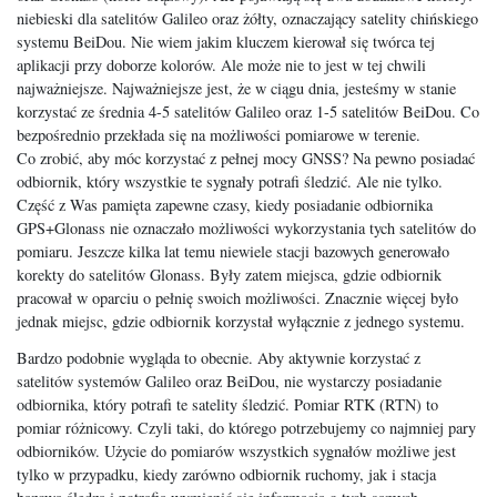
niebieski dla satelitów Galileo oraz żółty, oznaczający satelity chińskiego
systemu BeiDou. Nie wiem jakim kluczem kierował się twórca tej
aplikacji przy doborze kolorów. Ale może nie to jest w tej chwili
najważniejsze. Najważniejsze jest, że w ciągu dnia, jesteśmy w stanie
korzystać ze średnia 4-5 satelitów Galileo oraz 1-5 satelitów BeiDou. Co
bezpośrednio przekłada się na możliwości pomiarowe w terenie.
Co zrobić, aby móc korzystać z pełnej mocy GNSS? Na pewno posiadać
odbiornik, który wszystkie te sygnały potrafi śledzić. Ale nie tylko.
Część z Was pamięta zapewne czasy, kiedy posiadanie odbiornika
GPS+Glonass nie oznaczało możliwości wykorzystania tych satelitów do
pomiaru. Jeszcze kilka lat temu niewiele stacji bazowych generowało
korekty do satelitów Glonass. Były zatem miejsca, gdzie odbiornik
pracował w oparciu o pełnię swoich możliwości. Znacznie więcej było
jednak miejsc, gdzie odbiornik korzystał wyłącznie z jednego systemu.
Bardzo podobnie wygląda to obecnie. Aby aktywnie korzystać z
satelitów systemów Galileo oraz BeiDou, nie wystarczy posiadanie
odbiornika, który potrafi te satelity śledzić. Pomiar RTK (RTN) to
pomiar różnicowy. Czyli taki, do którego potrzebujemy co najmniej pary
odbiorników. Użycie do pomiarów wszystkich sygnałów możliwe jest
tylko w przypadku, kiedy zarówno odbiornik ruchomy, jak i stacja