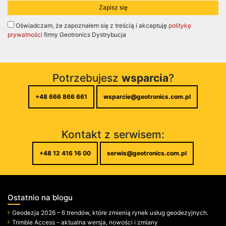
Oświadczam, że zapoznałem się z treścią i akceptuję
politykę
prywatności
firmy Geotronics Dystrybucja
Potrzebujesz
wsparcia
?
+48 666 866 661
wsparcie@geotronics.com.pl
Kontakt z serwisem:
+48 12 416 16 00
serwis@geotronics.com.pl
Ostatnio na blogu
Geodezja 2026 – 6 trendów, które zmienią rynek usług geodezyjnych.
Trimble Access – aktualna wersja, nowości i zmiany