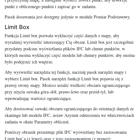
punkt z obliczonego punktu i zapisać go w zadaniu.
Pasek dosuwania jest dostępny jedynie w module Pomiar Podstawowy.
Limit Box
Funkcja Limit box pozwala wykluczyć część danych z mapy, aby
wyraźniej wyświetlić interesujący Cię obszar. Limit box jest szczególnie
przydatny podczas wyświetlania plików IFC lub chmur punktów, w
których można wykluczyć część modelu lub chmury punktów, aby można
było podejrzeć ich wnętrze.
Aby wyświetlić narzędzia tej funkcji, naciśnij pasek narzędzi mapy i
wybierz Limit box. Pasek narzędzi funkcji Limit box pojawia się z
prawej strony mapy. Możesz ustalić wielkość obszaru ograniczającego
przy użyciu suwaka góra–dół, prawo-lewo oraz przód-tył, lub
wprowadzając wartości ograniczające.
Aby dostosować suwaki obszaru ograniczającego do orientacji danych ze
skaningu lub modelu IFC, ustaw Azymut odniesienia we właściwościach
zadania w oknie Parametry obliczeń.
Poniższy obrazek prezentuje plik IFC wyświetlany bez zastosowania
Limit box’a (z lewej) oraz z jego zastosowaniem (z prawej):