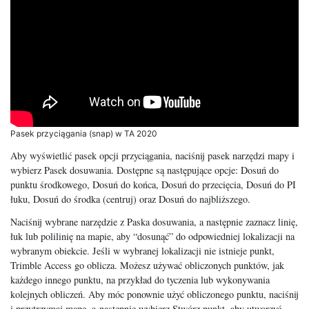
Pasek przyciągania (snap) w TA 2020
Aby wyświetlić pasek opcji przyciągania, naciśnij pasek narzędzi mapy i
wybierz Pasek dosuwania. Dostępne są następujące opcje: Dosuń do
punktu środkowego, Dosuń do końca, Dosuń do przecięcia, Dosuń do PI
łuku, Dosuń do środka (centruj) oraz Dosuń do najbliższego.
Naciśnij wybrane narzędzie z Paska dosuwania, a następnie zaznacz linię,
łuk lub polilinię na mapie, aby “dosunąć” do odpowiedniej lokalizacji na
wybranym obiekcie. Jeśli w wybranej lokalizacji nie istnieje punkt,
Trimble Access go oblicza. Możesz używać obliczonych punktów, jak
każdego innego punktu, na przykład do tyczenia lub wykonywania
kolejnych obliczeń. Aby móc ponownie użyć obliczonego punktu, naciśnij
i przytrzymaj mapę, a następnie wybierz Stwórz punkt, aby utworzyć