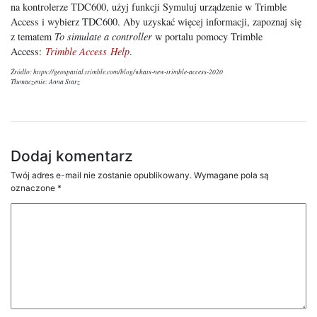
na kontrolerze TDC600, użyj funkcji Symuluj urządzenie w Trimble
Access i wybierz TDC600. Aby uzyskać więcej informacji, zapoznaj się
z tematem
To simulate a controller
w portalu pomocy Trimble
Access:
Trimble Access Help
.
Źródło: https://geospatial.trimble.com/blog/whats-new-trimble-access-2020
Tłumaczenie: Anna Starz
Dodaj komentarz
Twój adres e-mail nie zostanie opublikowany.
Wymagane pola są
oznaczone
*